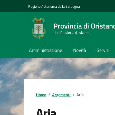
Vai ai contenuti
Vai al Footer
Regione Autonoma della Sardegna
Provincia di Oristan
Una Provincia da vivere
Amministrazione
Novità
Servizi
Home
/
Argomenti
/
Aria
Aria