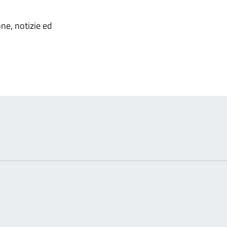
omento
one, notizie ed