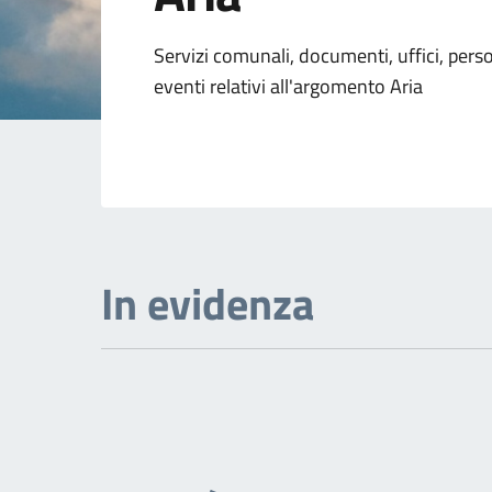
Dettagli dell'arg
Servizi comunali, documenti, uffici, pers
eventi relativi all'argomento Aria
In evidenza