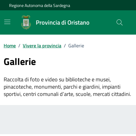
Vai ai contenuti
Vai al Footer
Regione Autonoma della Sardegna
Provincia di Oristano
Home
/
Vivere la provincia
/
Gallerie
Gallerie
Raccolta di foto e video su biblioteche e musei,
pinacoteche, monumenti, parchi e giardini, impianti
sportivi, centri comunali d’arte, scuole, mercati cittadini.