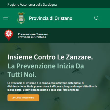
Vai ai contenuti
Vai al Footer
Regione Autonoma della Sardegna
Provincia di Oristano
Provincia di Oristano
Contenuti in evidenza