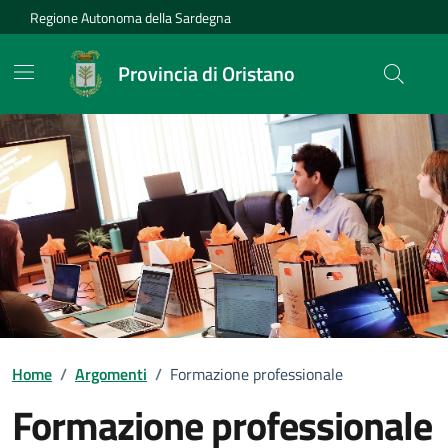
Vai ai contenuti
Vai al Footer
Regione Autonoma della Sardegna
Provincia di Oristano
Home
/
Argomenti
/
Formazione professionale
Formazione professionale