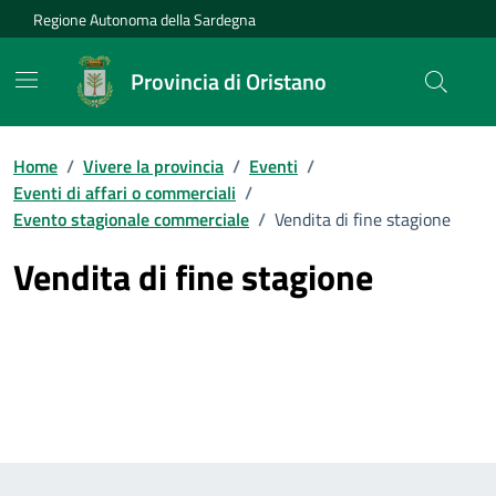
Vai ai contenuti
Vai al Footer
Regione Autonoma della Sardegna
Provincia di Oristano
Home
/
Vivere la provincia
/
Eventi
/
Eventi di affari o commerciali
/
Evento stagionale commerciale
/
Vendita di fine stagione
Vendita di fine stagione