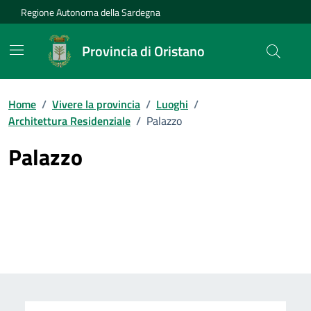
Vai ai contenuti
Vai al Footer
Regione Autonoma della Sardegna
Provincia di Oristano
Home
/
Vivere la provincia
/
Luoghi
/
Architettura Residenziale
/
Palazzo
Palazzo