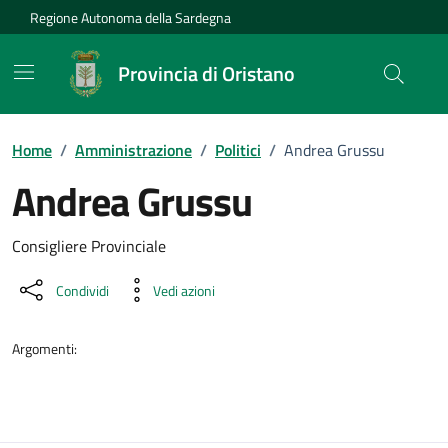
Vai ai contenuti
Vai al Footer
Regione Autonoma della Sardegna
Provincia di Oristano
Home
/
Amministrazione
/
Politici
/
Andrea Grussu
Andrea Grussu
Dettaglio della persona
Consigliere Provinciale
Condividi
Vedi azioni
Argomenti: