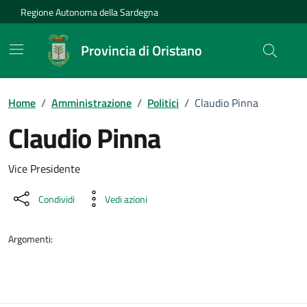
Vai ai contenuti
Vai al Footer
Regione Autonoma della Sardegna
Provincia di Oristano
Home
/
Amministrazione
/
Politici
/
Claudio Pinna
Claudio Pinna
Dettaglio della persona
Vice Presidente
Condividi
Vedi azioni
Argomenti: