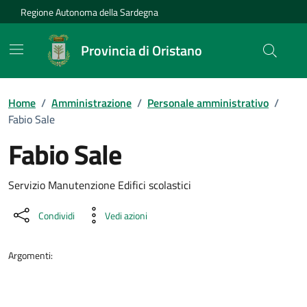
Vai ai contenuti
Vai al Footer
Regione Autonoma della Sardegna
Provincia di Oristano
Home
/
Amministrazione
/
Personale amministrativo
/
Fabio Sale
Fabio Sale
Dettaglio della persona
Servizio Manutenzione Edifici scolastici
Condividi
Vedi azioni
Argomenti: