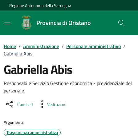
Vai ai contenuti
Vai al Footer
Regione Autonoma della Sardegna
Provincia di Oristano
Home
/
Amministrazione
/
Personale amministrativo
/
Gabriella Abis
Gabriella Abis
Dettaglio della persona
Responsabile Servizio Gestione economica - previdenziale del
personale
Condividi
Vedi azioni
Argomenti:
Trasparenza amministrativa