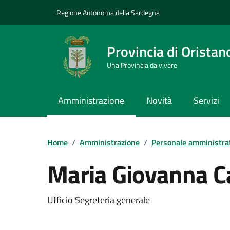
Vai ai contenuti
Vai al Footer
Regione Autonoma della Sardegna
Provincia di Oristan
Una Provincia da vivere
Amministrazione
Novità
Servizi
Home
/
Amministrazione
/
Personale amministra
Maria Giovanna 
Dettaglio della pers
Ufficio Segreteria generale