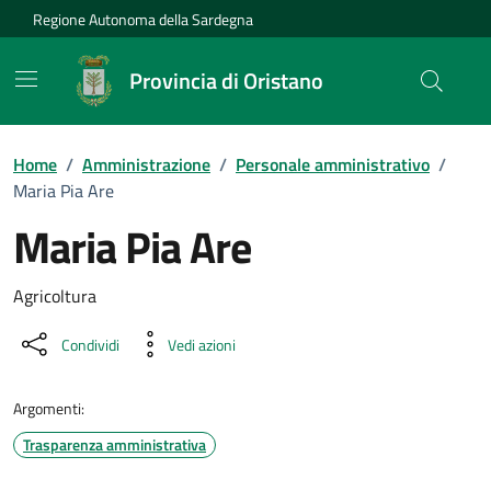
Vai ai contenuti
Vai al Footer
Regione Autonoma della Sardegna
Provincia di Oristano
Home
/
Amministrazione
/
Personale amministrativo
/
Maria Pia Are
Maria Pia Are
Dettaglio della persona
Agricoltura
Condividi
Vedi azioni
Argomenti:
Trasparenza amministrativa