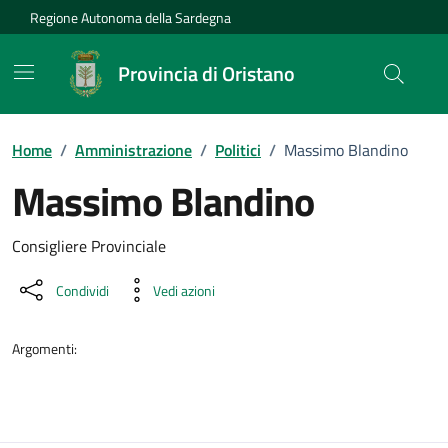
Vai ai contenuti
Vai al Footer
Regione Autonoma della Sardegna
Provincia di Oristano
Home
/
Amministrazione
/
Politici
/
Massimo Blandino
Massimo Blandino
Dettaglio della persona
Consigliere Provinciale
Condividi
Vedi azioni
Argomenti: