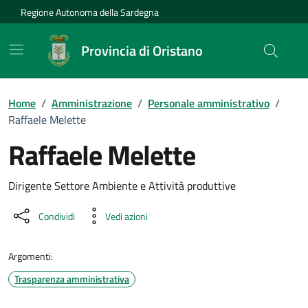
Vai ai contenuti
Vai al Footer
Regione Autonoma della Sardegna
Provincia di Oristano
Home
/
Amministrazione
/
Personale amministrativo
/
Raffaele Melette
Raffaele Melette
Dettaglio della persona
Dirigente Settore Ambiente e Attività produttive
Condividi
Vedi azioni
Argomenti:
Trasparenza amministrativa