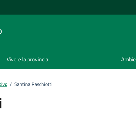
o
Vivere la provincia
Ambie
tivo
/
Santina Raschiotti
i
ona