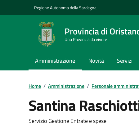
Vai ai contenuti
Vai al Footer
Regione Autonoma della Sardegna
Provincia di Oristan
Una Provincia da vivere
Amministrazione
Novità
Servizi
Home
/
Amministrazione
/
Personale amministra
Santina Raschiott
Dettaglio della pers
Servizio Gestione Entrate e spese