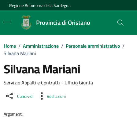
Vai ai contenuti
Vai al Footer
Regione Autonoma della Sardegna
Provincia di Oristano
Home
/
Amministrazione
/
Personale amministrativo
/
Silvana Mariani
Silvana Mariani
Dettaglio della persona
Servizio Appalti e Contratti - Ufficio Giunta
Condividi
Vedi azioni
Argomenti: