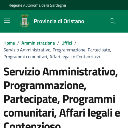
Vai ai contenuti
Vai al Footer
Regione Autonoma della Sardegna
Provincia di Oristano
Home
/
Amministrazione
/
Uffici
/
Servizio Amministrativo, Programmazione, Partecipate,
Programmi comunitari, Affari legali e Contenzioso
Servizio Amministrativo,
Programmazione,
Partecipate, Programmi
comunitari, Affari legali e
Contenzioso