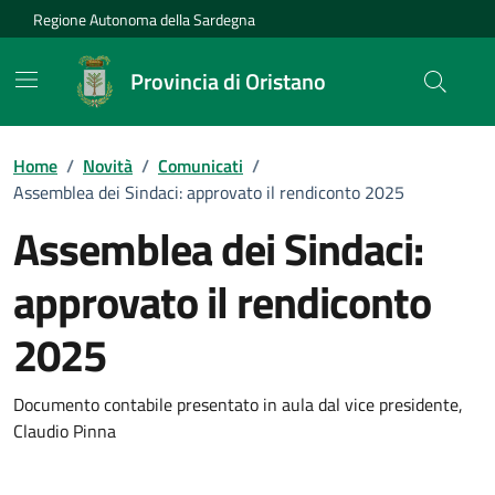
Vai ai contenuti
Vai al Footer
Regione Autonoma della Sardegna
Provincia di Oristano
Home
/
Novità
/
Comunicati
/
Assemblea dei Sindaci: approvato il rendiconto 2025
Assemblea dei Sindaci:
approvato il rendiconto
2025
Dettagli della notizia
Documento contabile presentato in aula dal vice presidente,
Claudio Pinna