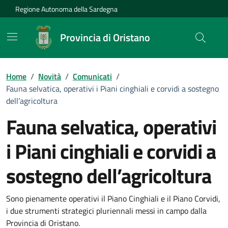
Vai ai contenuti
Vai al Footer
Regione Autonoma della Sardegna
Provincia di Oristano
Home
/
Novità
/
Comunicati
/
Fauna selvatica, operativi i Piani cinghiali e corvidi a sostegno
dell’agricoltura
Fauna selvatica, operativi
i Piani cinghiali e corvidi a
sostegno dell’agricoltura
Dettagli della notizia
Sono pienamente operativi il Piano Cinghiali e il Piano Corvidi,
i due strumenti strategici pluriennali messi in campo dalla
Provincia di Oristano.