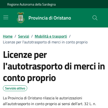
Vai ai contenuti
Vai al Footer
Regione Autonoma della Sardegna
Provincia di Oristano
Home
/
Servizi
/
Mobilità e trasporti
/
Licenze per l'autotrasporto di merci in conto proprio
Licenze per
l'autotrasporto di merci in
conto proprio
Dettagli del servizio
Servizio attivo
La Provincia di Oristano rilascia le autorizzazioni
all'autotrasporto in conto proprio ai sensi dell'art. 32 L. n.