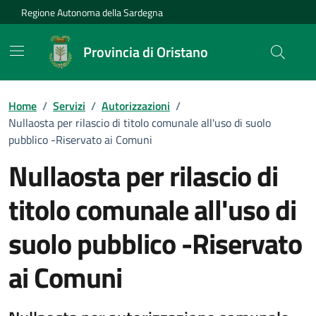
Vai ai contenuti
Vai al Footer
Regione Autonoma della Sardegna
Provincia di Oristano
Home
/
Servizi
/
Autorizzazioni
/
Nullaosta per rilascio di titolo comunale all'uso di suolo
pubblico -Riservato ai Comuni
Nullaosta per rilascio di
titolo comunale all'uso di
suolo pubblico -Riservato
ai Comuni
Dettagli del servizio