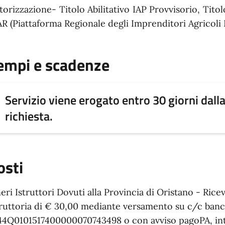
torizzazione- Titolo Abilitativo IAP Provvisorio, Titolo
AR (Piattaforma Regionale degli Imprenditori Agricoli P
empi e scadenze
Servizio viene erogato entro 30 giorni dall
richiesta.
osti
eri Istruttori Dovuti alla Provincia di Oristano - Ric
truttoria di € 30,00 mediante versamento su c/c banc
44Q0101517400000070743498 o con avviso pagoPA, inte