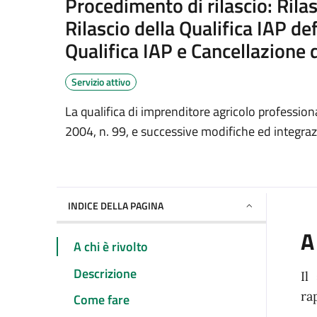
Dettagli del servizio
Procedimento di rilascio: Rilas
Rilascio della Qualifica IAP def
Qualifica IAP e Cancellazione 
Servizio attivo
La qualifica di imprenditore agricolo professiona
2004, n. 99, e successive modifiche ed integraz
INDICE DELLA PAGINA
A
A chi è rivolto
Descrizione
Il
ra
Come fare