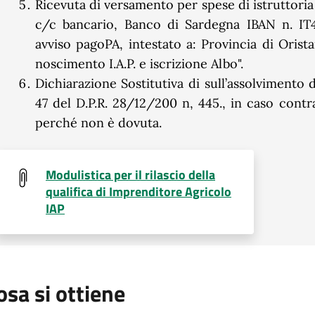
Ricevuta di versamento per spese di istruttor
c/c bancario, Banco di Sardegna IBAN n. I
avviso pagoPA, intestato a: Provincia di Orista
noscimento I.A.P. e iscrizione Albo".
Dichiarazione Sostitutiva di sull’assolvimento d
47 del D.P.R. 28/12/200 n, 445., in caso contra
perché non è dovuta.
Modulistica per il rilascio della
qualifica di Imprenditore Agricolo
IAP
osa si ottiene