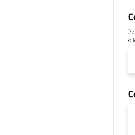
C
Pe
e 
C