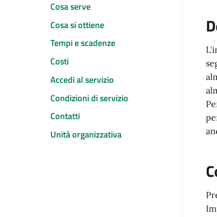
Cosa serve
D
Cosa si ottiene
Tempi e scadenze
L'
Costi
se
al
Accedi al servizio
al
Condizioni di servizio
Pe
Contatti
pe
an
Unità organizzativa
C
Pr
Im