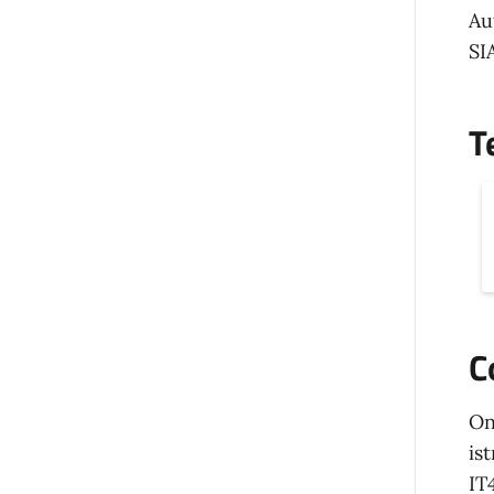
Au
SI
T
C
On
is
IT