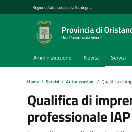
Vai ai contenuti
Vai al Footer
Regione Autonoma della Sardegna
Provincia di Oristan
Una Provincia da vivere
Amministrazione
Novità
Servizi
Home
/
Servizi
/
Autorizzazioni
/
Qualifica di im
Qualifica di impre
professionale IAP