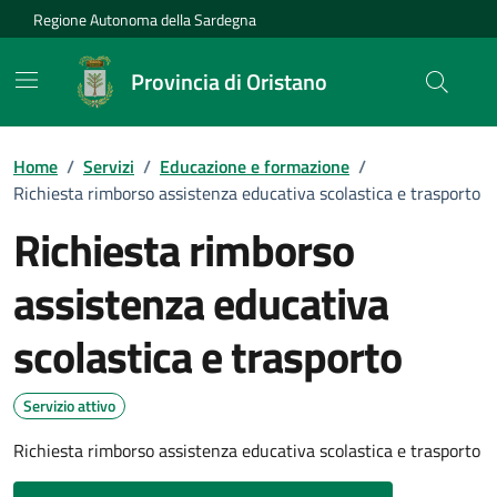
Vai ai contenuti
Vai al Footer
Regione Autonoma della Sardegna
Provincia di Oristano
Home
/
Servizi
/
Educazione e formazione
/
Richiesta rimborso assistenza educativa scolastica e trasporto
Richiesta rimborso
assistenza educativa
scolastica e trasporto
Dettagli del servizio
Servizio attivo
Richiesta rimborso assistenza educativa scolastica e trasporto