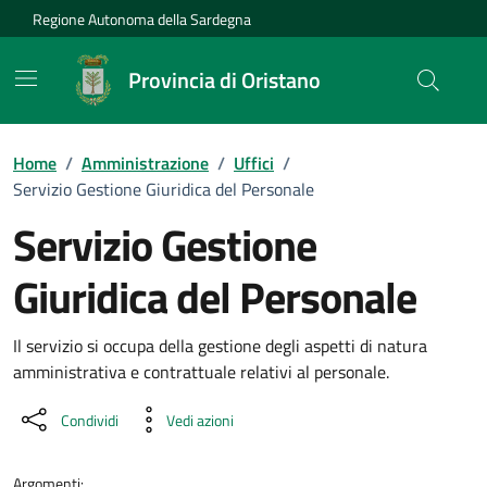
Vai ai contenuti
Vai al Footer
Regione Autonoma della Sardegna
Provincia di Oristano
Home
/
Amministrazione
/
Uffici
/
Servizio Gestione Giuridica del Personale
Servizio Gestione
Giuridica del Personale
Dettaglio dell'unità organizzati
Il servizio si occupa della gestione degli aspetti di natura
amministrativa e contrattuale relativi al personale.
Condividi
Vedi azioni
Argomenti: