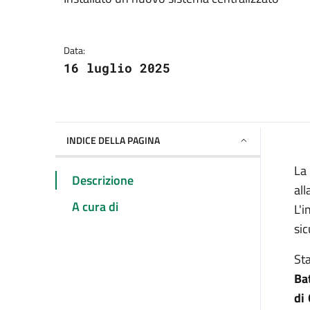
Dettagli della notizia
Data:
16 luglio 2025
INDICE DELLA PAGINA
La
Descrizione
al
A cura di
L'
sic
Sta
Ba
di