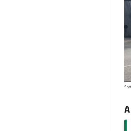
Sot
A