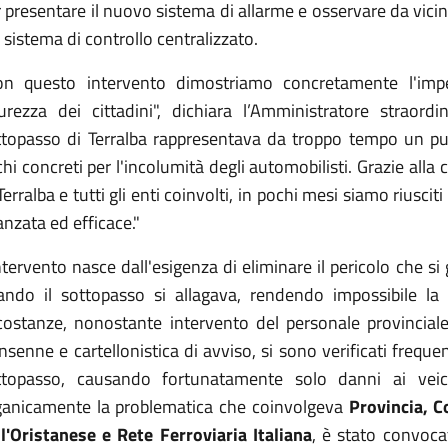
 presentare il nuovo sistema di allarme e osservare da vicino
 sistema di controllo centralizzato.
on questo intervento dimostriamo concretamente l'impe
curezza dei cittadini", dichiara l’Amministratore straord
ttopasso di Terralba rappresentava da troppo tempo un punto
chi concreti per l'incolumità degli automobilisti. Grazie all
Terralba e tutti gli enti coinvolti, in pochi mesi siamo rius
nzata ed efficace."
ntervento nasce dall'esigenza di eliminare il pericolo che si
ando il sottopasso si allagava, rendendo impossibile la 
rcostanze, nonostante intervento del personale provincial
nsenne e cartellonistica di avviso, si sono verificati frequen
ttopasso, causando fortunatamente solo danni ai veic
ganicamente la problematica che coinvolgeva
Provincia, C
ll'Oristanese e Rete Ferroviaria Italiana
, è stato convoca