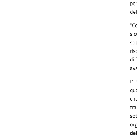
per
del
"C
si
so
ris
di 
ava
L'i
qu
ci
tra
so
or
de