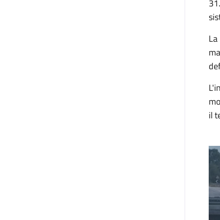
31
si
La
ma
def
L'
mod
il 