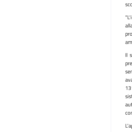
sco
"L
al
pro
am
Il 
pr
se
ava
13
si
aut
co
L'a