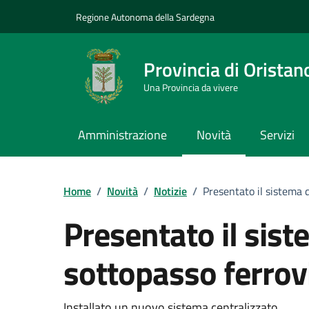
Vai ai contenuti
Vai al Footer
Regione Autonoma della Sardegna
Provincia di Oristan
Una Provincia da vivere
Amministrazione
Novità
Servizi
Home
/
Novità
/
Notizie
/
Presentato il sistema d
Presentato il sist
sottopasso ferrov
Installato un nuovo sistema centralizzato