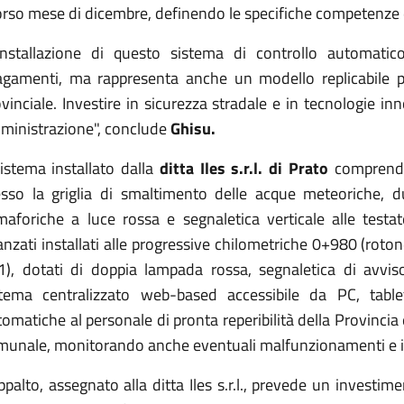
rso mese di dicembre, definendo le specifiche competenze de
'installazione di questo sistema di controllo automatico
lagamenti, ma rappresenta anche un modello replicabile per
vinciale. Investire in sicurezza stradale e in tecnologie in
ministrazione", conclude
Ghisu.
sistema installato dalla
ditta Iles s.r.l. di Prato
comprende 
esso la griglia di smaltimento delle acque meteoriche, d
maforiche a luce rossa e segnaletica verticale alle testat
nzati installati alle progressive chilometriche 0+980 (rot
1), dotati di doppia lampada rossa, segnaletica di avvis
stema centralizzato web-based accessibile da PC, tabl
omatiche al personale di pronta reperibilità della Provincia 
munale, monitorando anche eventuali malfunzionamenti e in
ppalto, assegnato alla ditta Iles s.r.l., prevede un investi