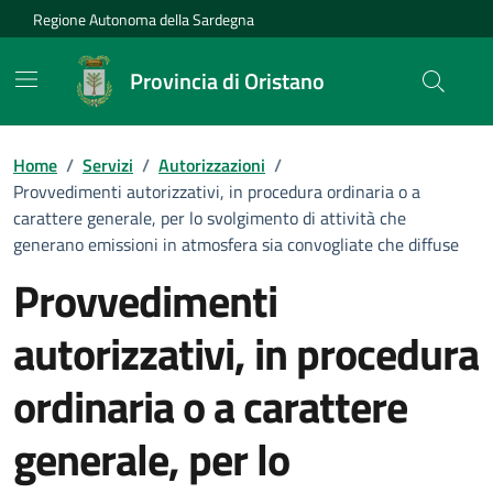
Vai ai contenuti
Vai al Footer
Regione Autonoma della Sardegna
Provincia di Oristano
Home
/
Servizi
/
Autorizzazioni
/
Provvedimenti autorizzativi, in procedura ordinaria o a
carattere generale, per lo svolgimento di attività che
generano emissioni in atmosfera sia convogliate che diffuse
Provvedimenti
autorizzativi, in procedura
ordinaria o a carattere
generale, per lo