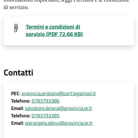
di servizio.
Termini e condizioni di
servizio (PDF 72,66 KB)
Contatti
PEC
:
provincia.oristano@cert.legalmail.it
Telefono
:
0783793386
Email
:
salvatore.deiana@provincia.or.it
Telefono
:
0783793385
Email
:
pierangela.obinu@provincia.or.it